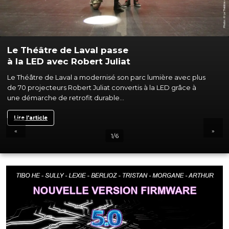
SpotMe et les poursuites Lancelot
de Robert Juliat illuminent
à Broadway
The Lost Boys
Jen Schriever et Aaron Tacy utilisent SpotMe
de Robert Juliat et trois poursuites Lancelot
pour la comédie musicale
...
The Lost Boys
Lire l'article
«
»
2/6